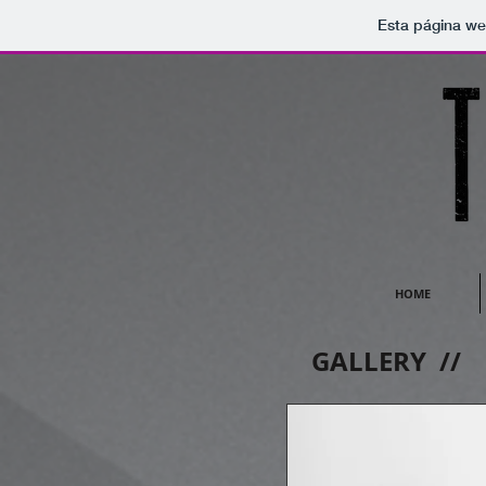
Esta página we
HOME
GALLERY
//