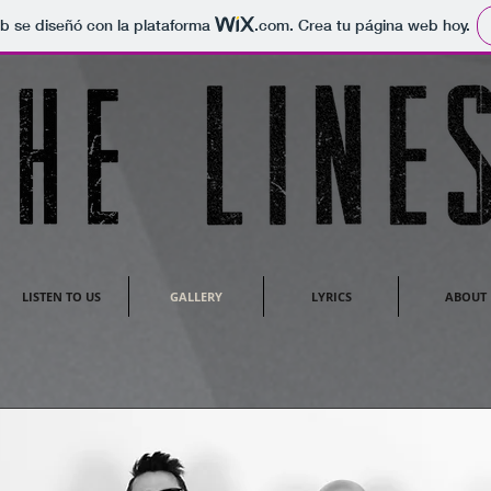
b se diseñó con la plataforma
.com
. Crea tu página web hoy.
LISTEN TO US
GALLERY
LYRICS
ABOUT